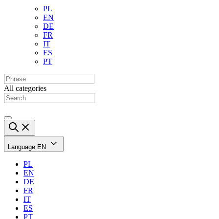
PL
EN
DE
FR
IT
ES
PT
All categories
Language
EN
PL
EN
DE
FR
IT
ES
PT